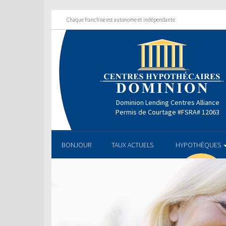
Chaque franchise est autonome et indépendante
Dominion Lending Centres Alliance
Permis de Courtage #FSRA# 12063
BONJOUR
TAUX ACTUELS
HYPOTHÈQUES