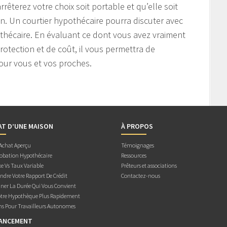
rêterez votre choix soit portable et qu’elle soit
. Un courtier hypothécaire pourra discuter avec
othécaire. En évaluant ce dont vous avez vraiment
rotection et de coût, il vous permettra de
pour vous et vos proches.
AT D’UNE MAISON
À PROPOS
 Achat Aperçu
Témoignages
obation Hypothécaire
Ressources
e Vs Taux Variable
Prêteurs et associations
dre Votre Rapport De Crédit
Contactez-nous
ner La Durée Qui Vous Convient
otre Hypothèque Plus Rapidement
ns Pour Travailleurs Autonomes
NANCEMENT