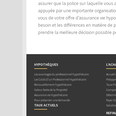
assurer que la police sur laquelle vous ar
appuyée par une importante organisation
vous de votre offre d’assurance vie hyp
besoin et les différences en matière de p
prendre la meilleure décision possible 
HYPOTHÈQUES
L’ACH
Les avantages du professionnel hypothécaire
Accueil
Les Coûts D’un Professionnel Hypothécaire
Préappr
Renouvellement hypothécaire
Taux Fix
Valeur Nette de la Propriété
Compren
Assurance vie Hypothécaire
Détermi
Pour présenter une demande
Payer V
TAUX ACTUELS
Solutio
REFI