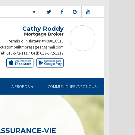
Cathy Roddy
Mortgage Broker
Permis d’initiateur #M08010915
custombuiltmortgages@gmail.com
el:
613-572-1117
Cell:
613-572-1117
À PROPOS
COMMUNIQUER AVEC NOUS
ASSURANCE-VIE