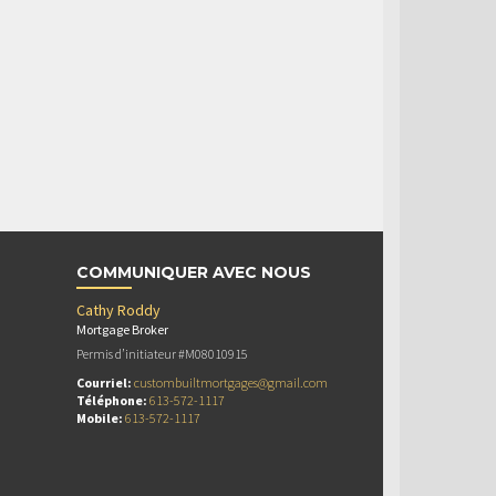
COMMUNIQUER AVEC NOUS
Cathy Roddy
Mortgage Broker
Permis d’initiateur #M08010915
Courriel:
custombuiltmortgages@gmail.com
Téléphone:
613-572-1117
Mobile:
613-572-1117